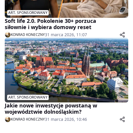
ART. SPONSOROWANY
Soft life 2.0. Pokolenie 30+ porzuca
siłownie i wybiera domowy reset
31 marca 2026, 11:07
KONRAD KONECZNY
ART. SPONSOROWANY
Jakie nowe inwestycje powstaną w
województwie dolnośląskim?
31 marca 2026, 10:46
KONRAD KONECZNY