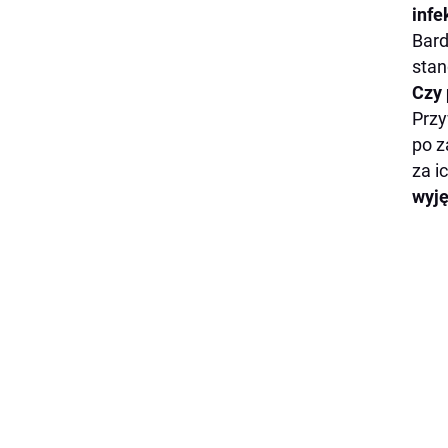
infe
Bard
stan
Czy 
Przy
po z
za i
wyję