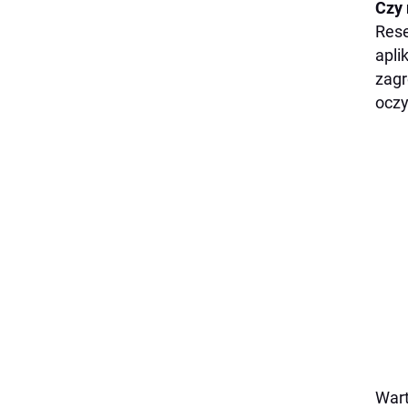
Czy 
Rese
apli
zagr
oczy
Wart