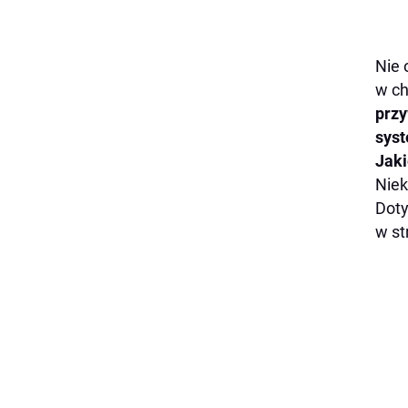
Nie 
w ch
przy
sys
Jaki
Niek
Doty
w st