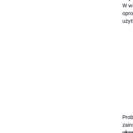
W wi
opro
użyt
Prob
zain
ukry