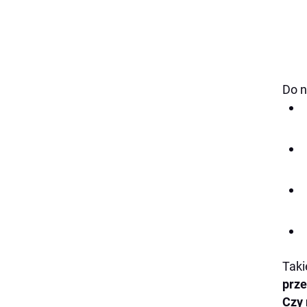
Do n
Taki
prze
Czy 