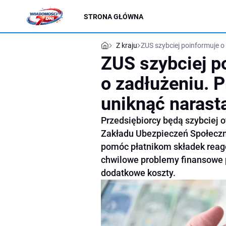
STRONA GŁÓWNA
Z kraju
ZUS szybciej poinformuje o
ZUS szybciej p
o zadłużeniu. 
uniknąć narast
Przedsiębiorcy będą szybciej 
Zakładu Ubezpieczeń Społecz
pomóc płatnikom składek reag
chwilowe problemy finansowe p
dodatkowe koszty.