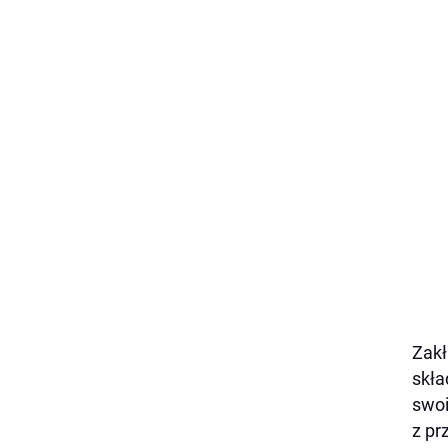
Zakł
skła
swoi
z pr