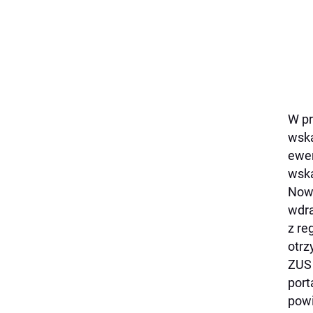
W pr
wska
ewen
wska
Nowa
wdra
z re
otrz
ZUS 
port
powi