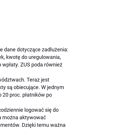
ze dane dotyczące zadłużenia:
ek, kwotę do uregulowania,
o wpłaty. ZUS poda również
wództwach. Teraz jest
kty są obiecujące. W jednym
 20 proc. płatników po
codziennie logować się do
iu można aktywować
kumentów. Dzięki temu ważna