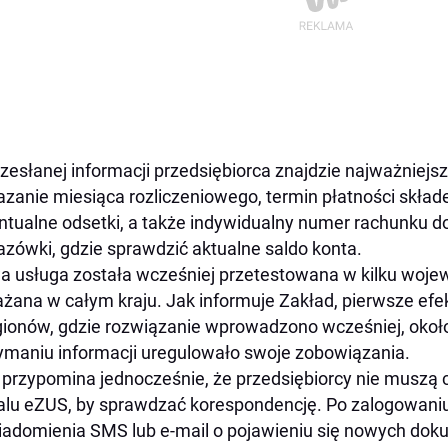
zesłanej informacji przedsiębiorca znajdzie najważniejs
zanie miesiąca rozliczeniowego, termin płatności skład
tualne odsetki, a także indywidualny numer rachunku d
zówki, gdzie sprawdzić aktualne saldo konta.
 usługa została wcześniej przetestowana w kilku woje
żana w całym kraju. Jak informuje Zakład, pierwsze efe
gionów, gdzie rozwiązanie wprowadzono wcześniej, około
ymaniu informacji uregulowało swoje zobowiązania.
przypomina jednocześnie, że przedsiębiorcy nie muszą 
alu eZUS, by sprawdzać korespondencję. Po zalogowan
adomienia SMS lub e-mail o pojawieniu się nowych do