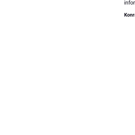
info
Konr