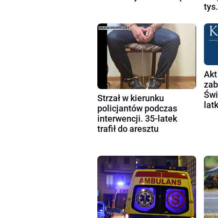
tys.
Akt
zab
Świ
Strzał w kierunku
lat
policjantów podczas
interwencji. 35-latek
trafił do aresztu