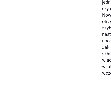
jedn
czy 
Nowe
otrz
szyb
nast
upom
Jak 
skła
wiad
w lu
wcze