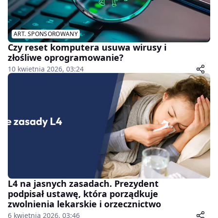
ART. SPONSOROWANY
Czy reset komputera usuwa wirusy i
złośliwe oprogramowanie?
10 kwietnia 2026, 03:24
L4 na jasnych zasadach. Prezydent
podpisał ustawę, która porządkuje
zwolnienia lekarskie i orzecznictwo
6 kwietnia 2026, 03:46