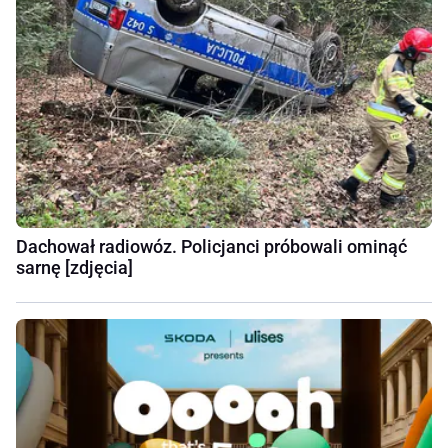
Dachował radiowóz. Policjanci próbowali ominąć
sarnę [zdjęcia]