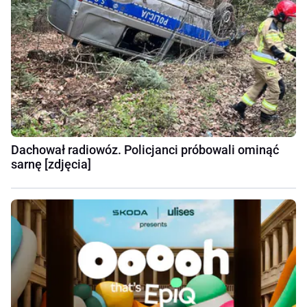
Dachował radiowóz. Policjanci próbowali ominąć
sarnę [zdjęcia]