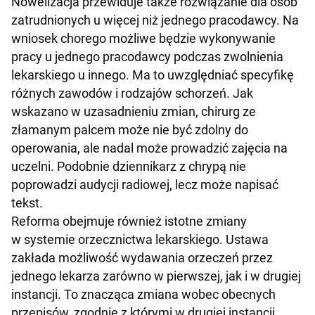
Nowelizacja przewiduje także rozwiązanie dla osób
zatrudnionych u więcej niż jednego pracodawcy. Na
wniosek chorego możliwe będzie wykonywanie
pracy u jednego pracodawcy podczas zwolnienia
lekarskiego u innego. Ma to uwzględniać specyfikę
różnych zawodów i rodzajów schorzeń. Jak
wskazano w uzasadnieniu zmian, chirurg ze
złamanym palcem może nie być zdolny do
operowania, ale nadal może prowadzić zajęcia na
uczelni. Podobnie dziennikarz z chrypą nie
poprowadzi audycji radiowej, lecz może napisać
tekst.
Reforma obejmuje również istotne zmiany
w systemie orzecznictwa lekarskiego. Ustawa
zakłada możliwość wydawania orzeczeń przez
jednego lekarza zarówno w pierwszej, jak i w drugiej
instancji. To znacząca zmiana wobec obecnych
przepisów, zgodnie z którymi w drugiej instancji