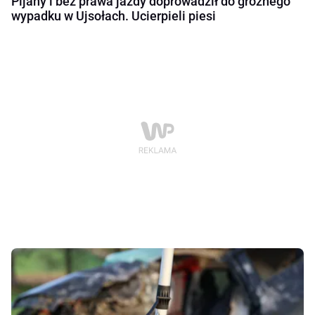
Pijany i bez prawa jazdy doprowadził do groźnego
wypadku w Ujsołach. Ucierpieli piesi