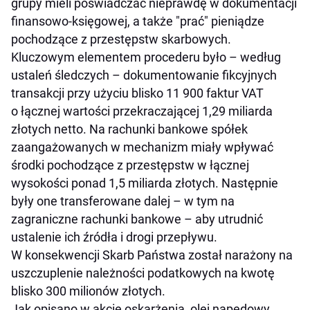
grupy mieli poświadczać nieprawdę w dokumentacji
finansowo-księgowej, a także "prać" pieniądze
pochodzące z przestępstw skarbowych.
Kluczowym elementem procederu było – według
ustaleń śledczych – dokumentowanie fikcyjnych
transakcji przy użyciu blisko 11 900 faktur VAT
o łącznej wartości przekraczającej 1,29 miliarda
złotych netto. Na rachunki bankowe spółek
zaangażowanych w mechanizm miały wpływać
środki pochodzące z przestępstw w łącznej
wysokości ponad 1,5 miliarda złotych. Następnie
były one transferowane dalej – w tym na
zagraniczne rachunki bankowe – aby utrudnić
ustalenie ich źródła i drogi przepływu.
W konsekwencji Skarb Państwa został narażony na
uszczuplenie należności podatkowych na kwotę
blisko 300 milionów złotych.
Jak opisano w akcie oskarżenia, olej napędowy