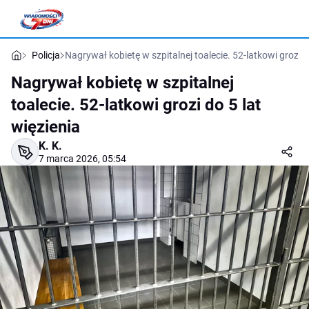
Policja
Nagrywał kobietę w szpitalnej toalecie. 52-latkowi grozi d
Nagrywał kobietę w szpitalnej
toalecie. 52-latkowi grozi do 5 lat
więzienia
K. K.
7 marca 2026, 05:54